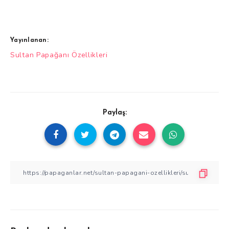
Yayınlanan:
Yazı
Sultan Papağanı Özellikleri
gezinmesi
Paylaş: